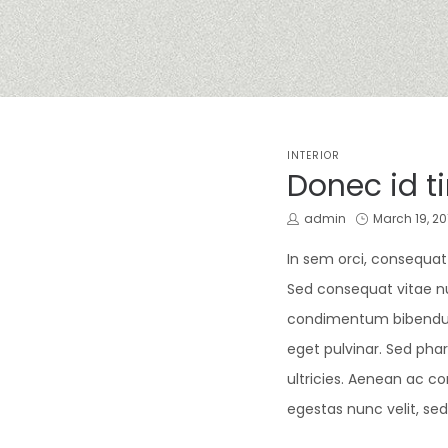
POSTED
INTERIOR
IN
Donec id ti
by
Posted
admin
March 19, 20
on
In sem orci, consequat
Sed consequat vitae nul
condimentum bibendum ex
eget pulvinar. Sed pha
ultricies. Aenean ac co
egestas nunc velit, sed