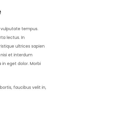
e
a vulputate tempus.
ta lectus. In
istique ultrices sapien
nisi et interdum
 in eget dolor. Morbi
rtis, faucibus velit in,