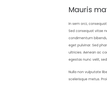
Mauris mat
In sem orci, consequat
Sed consequat vitae nul
condimentum bibendum ex
eget pulvinar. Sed pha
ultricies. Aenean ac co
egestas nunc velit, sed
Nulla non vulputate libe
scelerisque metus. Proin