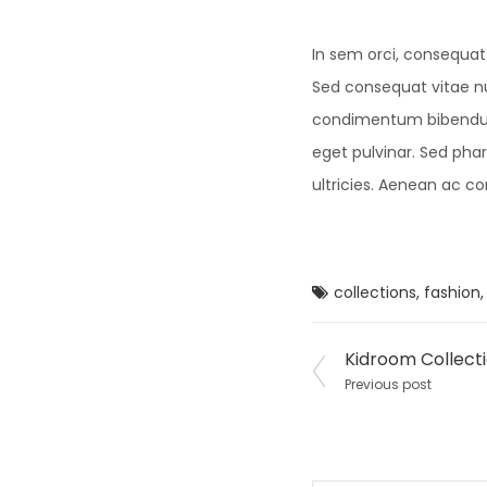
In sem orci, consequat
Sed consequat vitae nul
condimentum bibendum ex
eget pulvinar. Sed pha
ultricies. Aenean ac co
collections
,
fashion
Post
Kidroom Collecti
Previous post
navigat