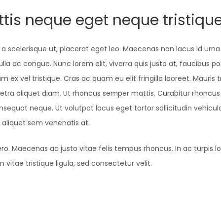
tis neque eget neque tristiqu
 a scelerisque ut, placerat eget leo. Maecenas non lacus id urn
la ac congue. Nunc lorem elit, viverra quis justo at, faucibus por
 vel tristique. Cras ac quam eu elit fringilla laoreet. Mauris tr
retra aliquet diam. Ut rhoncus semper mattis. Curabitur rhoncus 
nsequat neque. Ut volutpat lacus eget tortor sollicitudin vehicula
 aliquet sem venenatis at.
ro. Maecenas ac justo vitae felis tempus rhoncus. In ac turpis lobo
 vitae tristique ligula, sed consectetur velit.