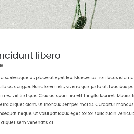
ncidunt libero
18
 a scelerisque ut, placerat eget leo. Maecenas non lacus id urn
la ac congue. Nunc lorem elit, viverra quis justo at, faucibus por
 vel tristique. Cras ac quam eu elit fringilla laoreet. Mauris tr
retra aliquet diam. Ut rhoncus semper mattis. Curabitur rhoncus 
nsequat neque. Ut volutpat lacus eget tortor sollicitudin vehicula
 aliquet sem venenatis at.