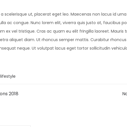
 a scelerisque ut, placerat eget leo. Maecenas non lacus id urn
la ac congue. Nunc lorem elit, viverra quis justo at, faucibus por
 vel tristique. Cras ac quam eu elit fringilla laoreet. Mauris tr
retra aliquet diam. Ut rhoncus semper mattis. Curabitur rhoncus 
nsequat neque. Ut volutpat lacus eget tortor sollicitudin vehicula
,
lifestyle
ons 2018
No
ion